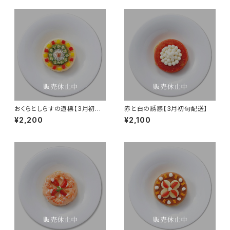
おくらとしらすの道標【3月初旬
赤と白の誘惑【3月初旬配送】
配送】
¥2,200
¥2,100