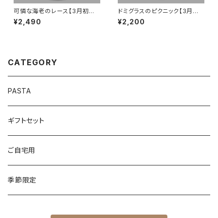
可憐な海老のレース【3月初旬
ドミグラスのピクニック【3月初
配送】
旬配送】
¥2,490
¥2,200
CATEGORY
PASTA
ギフトセット
ご自宅用
季節限定