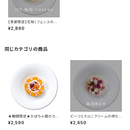
【季節限定】花咲くフェンスのお
城（販売期間：未定）
¥2,890
同じカテゴリの商品
★期間限定★かぼちゃ畑のカー
ビーツとたらこクリームの待ち
ニバル【10月初旬配送】
合わせ
¥2,590
¥2,650